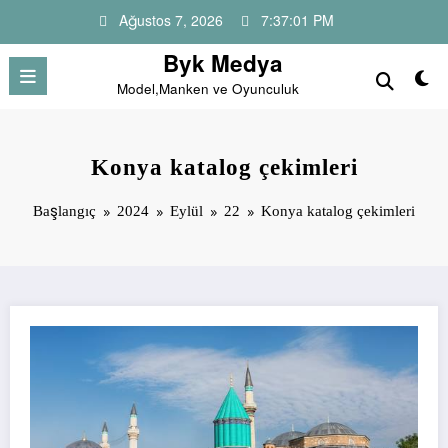
İçeriğe
Ağustos 7, 2026
7:37:02 PM
atla
Byk Medya
Model,Manken ve Oyunculuk
Konya katalog çekimleri
Başlangıç
2024
Eylül
22
Konya katalog çekimleri