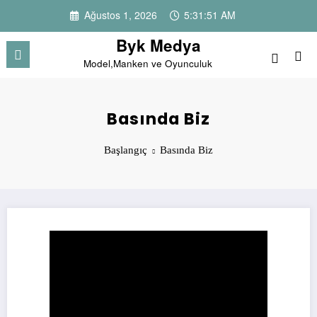
İçeriğe
Ağustos 1, 2026
5:31:51 AM
atla
Byk Medya
Model,Manken ve Oyunculuk
Basında Biz
Başlangıç
Basında Biz