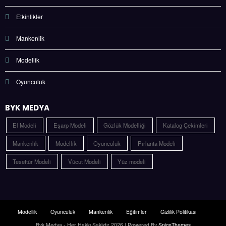
Etkinlikler
Mankenlik
Modellik
Oyunculuk
BYK MEDYA
El Modeli
Eşarp Modeli
Gözlük Modelliği
Katalog Çekimleri
Mankenlik
Modellik
Oyunculuk
Pırlanta Modeli
Tesettür Modeli
Vücut Modeli
Yüz modeli
Modellik
Oyunculuk
Mankenlik
Eğitimler
Gizlilik Politikası
Byk Medya - Her Hakkı Saklıdır 2026 | Powered By
SpiceThemes