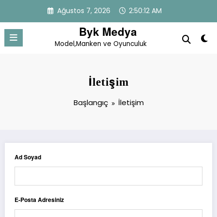
İçeriğe
Ağustos 7, 2026
2:50:12 AM
atla
Byk Medya
Model,Manken ve Oyunculuk
İletişim
Başlangıç
İletişim
Ad Soyad
E-Posta Adresiniz