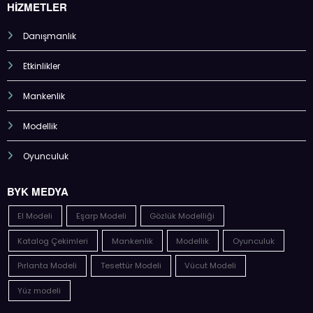
HİZMETLER
Danışmanlık
Etkinlikler
Mankenlik
Modellik
Oyunculuk
BYK MEDYA
El Modeli
Eşarp Modeli
Gözlük Modelliği
Katalog Çekimleri
Mankenlik
Modellik
Oyunculuk
Pırlanta Modeli
Tesettür Modeli
Vücut Modeli
Yüz modeli