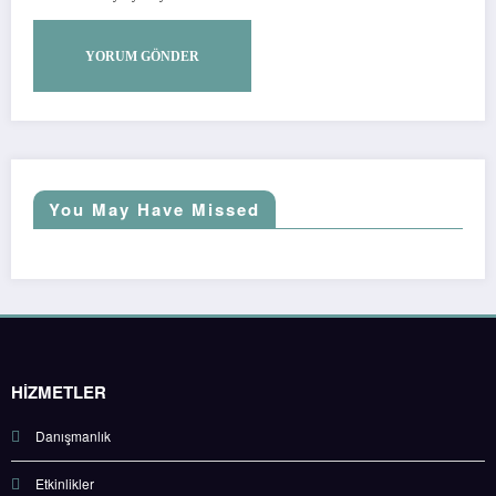
You May Have Missed
HİZMETLER
Danışmanlık
Etkinlikler